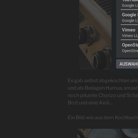
Google L
Google
Google L
Vimeo
Vimeo L
OpenSt
OpenStr
AUSWAHL
Es gab selbst abgekochten und
und als Beilagen Humus, smash
noch pikante Chorizo und Sch
Brot und eine Aioli…
Ein Bild wie aus dem Kochbuch –