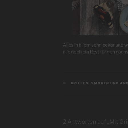
Alles in allem sehr lecker und 
alle noch ein Rest für den näch
KATEGORIEN
GRILLEN, SMOKEN UND AN
2 Antworten auf „Mit Gri