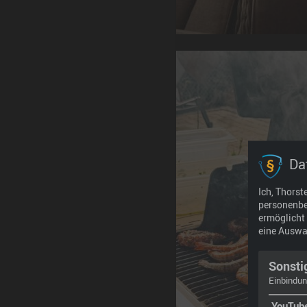
Da
Ich, Thorst
personenbez
ermöglicht 
eine Auswa
Sonsti
Einbindun
YouTub