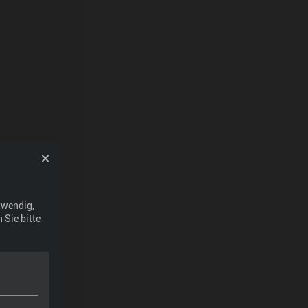
twendig,
 Sie bitte