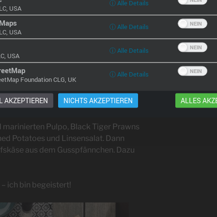
ⓘ Alle Details
LC, USA
 Maps
ⓘ Alle Details
LC, USA
ⓘ Alle Details
LC, USA
reetMap
ⓘ Alle Details
eetMap Foundation CLG, UK
 AKZEPTIEREN
NICHTS AKZEPTIEREN
ALLES AKZ
 marinierten Pulpo, Black Tiger Prawns
ed Potatoes und Linsensalat. Dann
afskäse aus dem Gusspfännchen. Dazu
 ich bin begeistert!