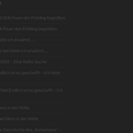
E
t Grill-Feuer den Frühling begrüßen
ill-Feuer den Frühling begrüßen
tte ich erwähnt,…..
r
bei
Hatte ich erwähnt,…..
R500 – Eine heiße Sache
dlich ist es geschafft – Ich habe
l
bei
Endlich ist es geschafft – Ich
anz in der Hütte
ei
Glanz in der Hütte
e Geschichte des „Kaiserbaus“ –