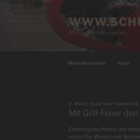
Zum
Inhalt
WWW.SCHU
springen
Motorräder und anderes
Meine Motorräder
Natur
VERÖFFENTLICHT
9. MÄRZ 2026
VON
THORSTEN
AM
Mit Grill-Feuer de
Endlich gutes Wetter und best
sitzen. Der Wunsch war Seafood