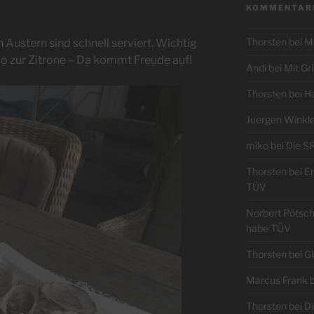
KOMMENTAR
Thorsten
bei
Mi
 Austern sind schnell serviert. Wichtig
co zur Zitrone – Da kommt Freude auf!
Andi
bei
Mit Gr
Thorsten
bei
Ha
Juergen Winkle
miko
bei
Die S
Thorsten
bei
En
TÜV
Norbert Pötsch
habe TÜV
Thorsten
bei
Gl
Marcus Frank
b
Thorsten
bei
Di