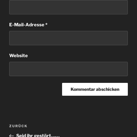
E-Mail-Adresse
*
Website
Beitragsnavigation
Vorheriger
ZURÜCK
Beitrag
Seid ihr gestört……