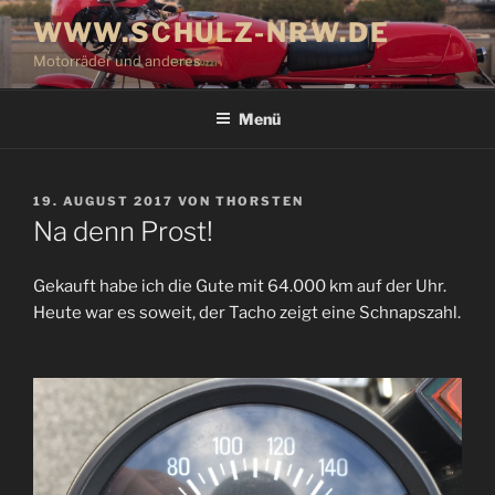
Zum
WWW.SCHULZ-NRW.DE
Inhalt
Motorräder und anderes
springen
Menü
VERÖFFENTLICHT
19. AUGUST 2017
VON
THORSTEN
AM
Na denn Prost!
Gekauft habe ich die Gute mit 64.000 km auf der Uhr.
Heute war es soweit, der Tacho zeigt eine Schnapszahl.