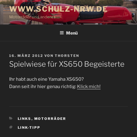
Zum
WWW.SCHULZ-NRW.DE
Inhalt
Motorräder und anderes
springen
Menü
VERÖFFENTLICHT
16. MÄRZ 2012
VON
THORSTEN
AM
Spielwiese für XS650 Begeisterte
Ihr habt auch eine Yamaha XS650?
Dann seit ihr hier genau richtig:
Klick mich!
KATEGORIEN
LINKS
,
MOTORRÄDER
SCHLAGWÖRTER
LINK-TIPP