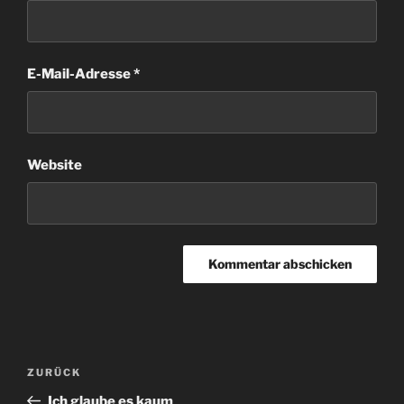
E-Mail-Adresse
*
Website
Beitragsnavigation
Vorheriger
ZURÜCK
Beitrag
Ich glaube es kaum