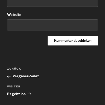
Website
Beitragsnavigation
Vorheriger
ZURÜCK
Beitrag
Vergaser-Salat
Nächster
WEITER
Beitrag
Es geht los