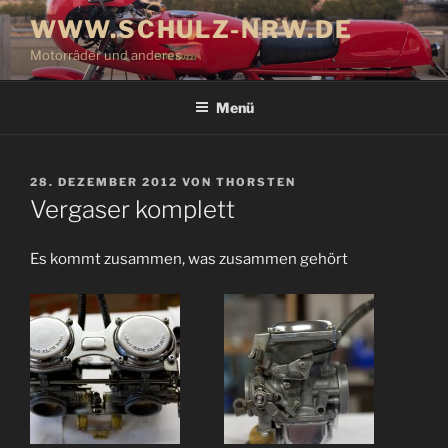
Zum
WWW.SCHULZ-NRW.DE
Inhalt
Motorräder und anderes
springen
Menü
VERÖFFENTLICHT
28. DEZEMBER 2012
VON
THORSTEN
AM
Vergaser komplett
Es kommt zusammen, was zusammen gehört