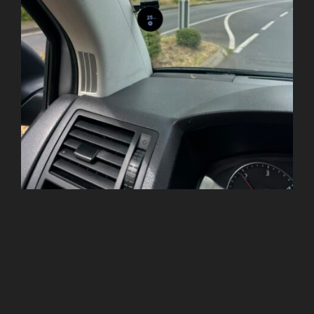
Gerade beschäftige ich mich mit dem Boden. Der alte
wurde ausgebaut und darunter habe ich eine gute
Schaufel Dreck der Eifel gefunden. Nachdem das alles
raus und der Boden gefeudelt war, sah es gar nicht so
schlecht aus und ich kann jetzt Leisten kleben und
dazwischen isolieren. Darauf kommt dann der alte,