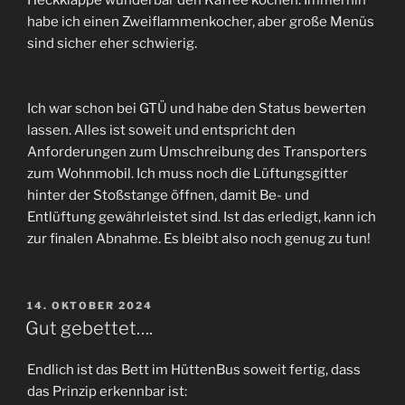
Heckklappe wunderbar den Kaffee kochen. Immerhin
habe ich einen Zweiflammenkocher, aber große Menüs
sind sicher eher schwierig.
Ich war schon bei GTÜ und habe den Status bewerten
lassen. Alles ist soweit und entspricht den
Anforderungen zum Umschreibung des Transporters
zum Wohnmobil. Ich muss noch die Lüftungsgitter
hinter der Stoßstange öffnen, damit Be- und
Entlüftung gewährleistet sind. Ist das erledigt, kann ich
zur finalen Abnahme. Es bleibt also noch genug zu tun!
VERÖFFENTLICHT
14. OKTOBER 2024
AM
Gut gebettet….
Endlich ist das Bett im HüttenBus soweit fertig, dass
das Prinzip erkennbar ist: