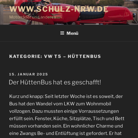
Zum
WWW.SCHULZ-NRW.DE
Inhalt
Motorräder und anderes
springen
Menü
KATEGORIE:
VW T5 – HÜTTENBUS
VERÖFFENTLICHT
15. JANUAR 2025
AM
Der HüttenBus hat es geschafft!
Kurz und knapp: Seit letzter Woche ist es soweit, der
Bus hat den Wandel vom LKW zum Wohnmobil
vollzogen. Dazu mussten einige Vorraussetzungen
erfüllt sein. Fenster, Küche, Sitzplätze, Tisch und Bett
müssen vorhanden sein. Ein wohnlicher Charme und
eine Zwangs Be- und Entlüftung ist gefordert. Er hat