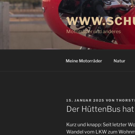
Zum
Inhalt
WWW.SCHU
springen
Motorräder und anderes
Meine Motorräder
Natur
VERÖFFENTLICHT
15. JANUAR 2025
VON
THORST
AM
Der HüttenBus hat 
Kurz und knapp: Seit letzter Wo
Wandel vom LKW zum Wohnmobi