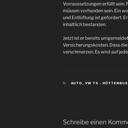
Vorraussetzungen erfüllt sein. 
müssen vorhanden sein. Ein w
und Entlüftung ist gefordert. E
inhaltlich bestanden.
Jetzt ist er bereits umgemeldet
Versicherungskosten. Dass die S
verschmerzen. Es wird auf jeden
KATEGORIEN
AUTO
,
VW T5 - HÜTTENBU
Schreibe einen Komm