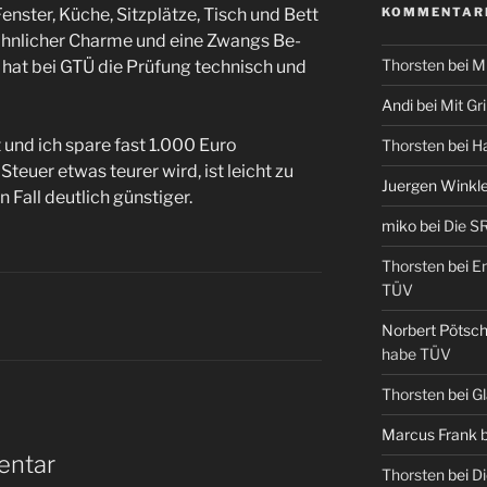
KOMMENTAR
Fenster, Küche, Sitzplätze, Tisch und Bett
ohnlicher Charme und eine Zwangs Be-
Thorsten
bei
Mi
r hat bei GTÜ die Prüfung technisch und
Andi
bei
Mit Gr
 und ich spare fast 1.000 Euro
Thorsten
bei
Ha
teuer etwas teurer wird, ist leicht zu
Juergen Winkle
 Fall deutlich günstiger.
miko
bei
Die S
Thorsten
bei
En
TÜV
S
Norbert Pötsch
habe TÜV
Thorsten
bei
Gl
Marcus Frank
b
entar
Thorsten
bei
Di