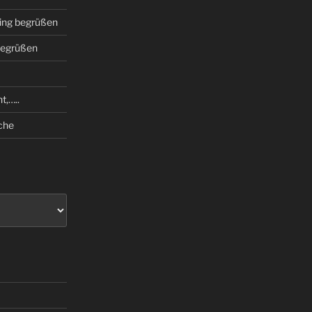
hling begrüßen
 begrüßen
t,…..
che