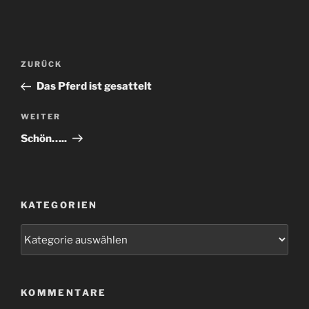
Beitragsnavigation
Vorheriger
ZURÜCK
Beitrag
Das Pferd ist gesattelt
Nächster
WEITER
Beitrag
Schön…..
KATEGORIEN
Kategorien
KOMMENTARE