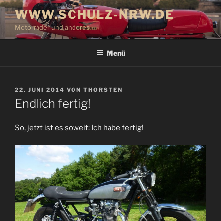
Zum
WWW.SCHULZ-NRW.DE
Inhalt
Motorräder und anderes
springen
Menü
VERÖFFENTLICHT
22. JUNI 2014
VON
THORSTEN
AM
Endlich fertig!
So, jetzt ist es soweit: Ich habe fertig!