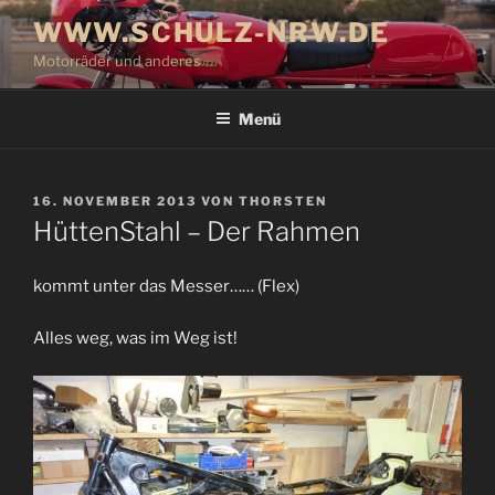
Zum
WWW.SCHULZ-NRW.DE
Inhalt
Motorräder und anderes
springen
Menü
VERÖFFENTLICHT
16. NOVEMBER 2013
VON
THORSTEN
AM
HüttenStahl – Der Rahmen
kommt unter das Messer…… (Flex)
Alles weg, was im Weg ist!