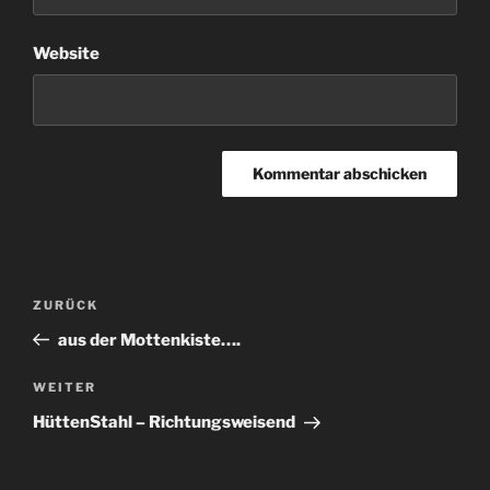
Website
Beitragsnavigation
Vorheriger
ZURÜCK
Beitrag
aus der Mottenkiste….
Nächster
WEITER
Beitrag
HüttenStahl – Richtungsweisend